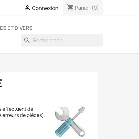
shopping_cart

Panier
(0)
Connexion
ES ET DIVERS
search
E
s'effectuent de
s erreurs de pièces).