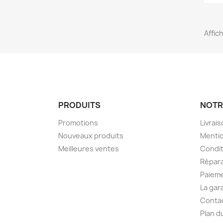
Affich
PRODUITS
NOTR
Promotions
Livrai
Nouveaux produits
Mentio
Meilleures ventes
Condit
Répara
Paieme
La gar
Conta
Plan d