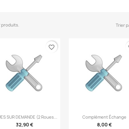
 2 produits.
Trier p
favorite_border
fa
Aperçu rapide
Aperçu rapide


ES SUR DEMANDE (2 Roues...
Complément Échange
32,90 €
8,00 €