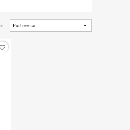

ar :
Pertinence
vorite_border